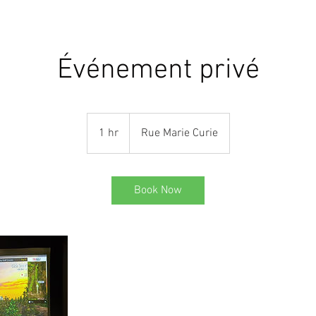
LOCATION FILET
SERVICES
RESERVATION
CO
Événement privé
1 hr
1
Rue Marie Curie
h
Book Now