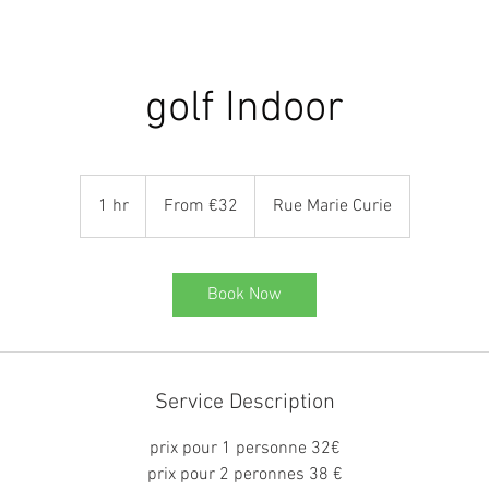
LOCATION FILET
SERVICES
RESERVATION
CO
golf Indoor
From
32
1 hr
1
From €32
Rue Marie Curie
euros
h
Book Now
Service Description
prix pour 1 personne 32€
prix pour 2 peronnes 38 €